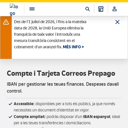
Des de l’1 juliol de 2026, i fins a la mateixa
data de 2028, la Unió Europea elimina la
franquícia de baix valor i introduïx una
mesura transitòria consistent en el
cobrament d’un aranzel fix.
MÉS INFO >
Compte i Tarjeta Correos Prepago
IBAN per gestionar les teues finances. Despeses davall
control.
Accessible:
disponibles per a tots els públics, ja que només
necessites un document d'identitat en vigor.
Compte ampliat:
IBAN espanyol
podràs disposar d'un
, ideal
per a les teues transferències i domiciliacions.