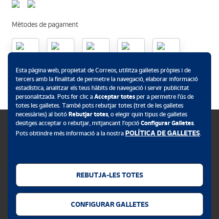
Mètodes de pagament
.
Esta pàgina web, propietat de Correos, utilitza galletes pròpies i de
tercers amb la finalitat de permetre la navegació, elaborar informació
estadística, analitzar els teus hàbits de navegació i servir publicitat
personalitzada. Pots fer clic a
Acceptar totes
per a permetre l’ús de
totes les galletes. També pots rebutjar totes (tret de les galletes
necessàries) al botó
Rebutjar totes
, o elegir quin tipus de galletes
desitges acceptar o rebutjar, mitjançant l’opció
Configurar Galletes
.
POLÍTICA DE GALLETES
Pots obtindre més informació a la nostra
.
Política de galletes
Avís legal
REBUTJA-LES TOTES
Privacitat web
CONFIGURAR GALLETES
Alerta de seguretat