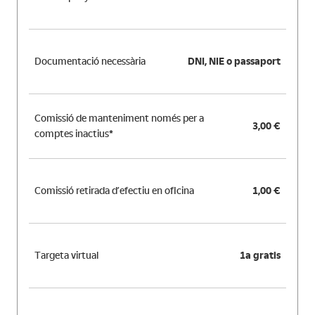
Documentació necessària
DNI, NIE o passaport
Comissió de manteniment només per a
3,00 €
comptes inactius*
Comissió retirada d’efectiu en oficina
1,00 €
Targeta virtual
1a gratis