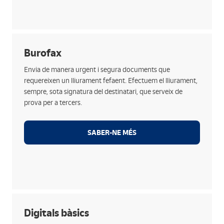
Funcionalitats
Burofax
Accés per a un administrador i diversos usuaris.
Envia de manera urgent i segura documents que
Visualització dels burofaxs enviats, amb l’estat de
requereixen un lliurament fefaent. Efectuem el lliurament,
lliurament i imatge de la Prova de lliurament
sempre, sota signatura del destinatari, que serveix de
electrònic.
prova per a tercers.
Desada de plantilles de text definitives i possibilitat
de crear-ne de noves.
SABER-NE MÉS
Consulta de la traçabilitat dels burofaxs enviats.
Generació d’informes amb estudis de costos
departamentals.
Funcionalitats
Digitals bàsics