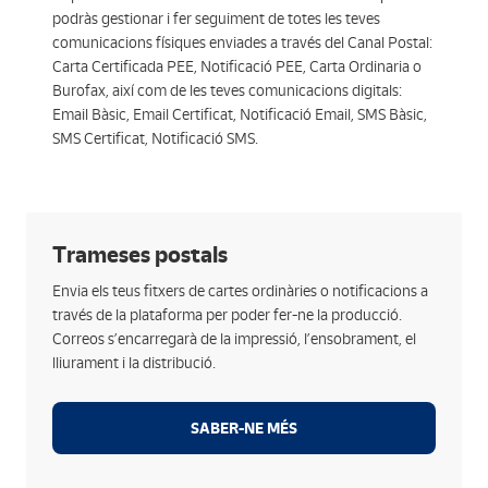
podràs gestionar i fer seguiment de totes les teves
comunicacions físiques enviades a través del Canal Postal:
Carta Certificada PEE, Notificació PEE, Carta Ordinaria o
Burofax, així com de les teves comunicacions digitals:
Email Bàsic, Email Certificat, Notificació Email, SMS Bàsic,
SMS Certificat, Notificació SMS.
Funcionalitats
Trameses postals
Permet la traçabilitat i el control de totes les cartes o
Envia els teus fitxers de cartes ordinàries o notificacions a
notificacions que enviïs.
través de la plataforma per poder fer-ne la producció.
Només amb un clic, podràs visualitzar qualsevol
Correos s’encarregarà de la impressió, l’ensobrament, el
comunicat que s’hagi emès per aquest canal.
lliurament i la distribució.
Podràs tenir un únic reposador de totes les
comunicacions o evidències durant el temps que
SABER-NE MÉS
determinis.