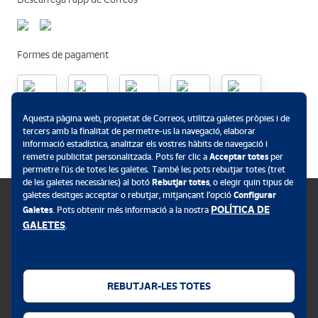
Formes de pagament
Aquesta pàgina web, propietat de Correos, utilitza galetes pròpies i de
.
tercers amb la finalitat de permetre-us la navegació, elaborar
informació estadística, analitzar els vostres hàbits de navegació i
remetre publicitat personalitzada. Pots fer clic a
Acceptar totes
per
permetre l’ús de totes les galetes. També les pots rebutjar totes (tret
de les galetes necessàries) al botó
Rebutjar totes
, o elegir quin tipus de
galetes desitges acceptar o rebutjar, mitjançant l’opció
Configurar
POLÍTICA DE
Galetes
. Pots obtenir més informació a la nostra
GALETES
.
Política de galetes
Avís legal
REBUTJAR-LES TOTES
Privacitat web