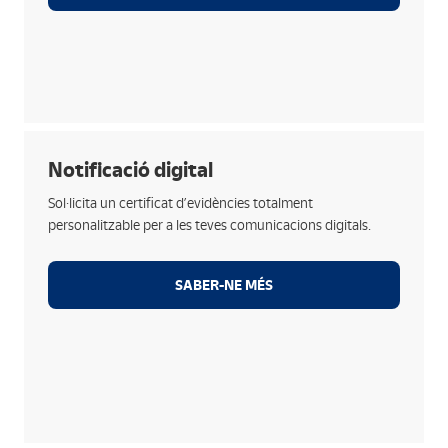
Tres tipus:
Notificació digital
Sense autenticació.
Sol·licita un certificat d’evidències totalment
Introduint una dada clau (DNI/CIF, telèfon, etc.).
personalitzable per a les teves comunicacions digitals.
Amb OTP o certificat digital a elecció del destinatari.
SABER-NE MÉS