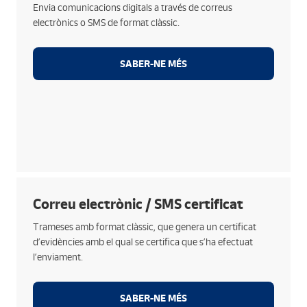
Programació de la freqüència d’enviament (a
Envia comunicacions digitals a través de correus
l’instant, setmanal, mensual....).
electrònics o SMS de format clàssic.
Configuració de regles i segmentació del fitxer de
contactes per personalitzar els missatges de text.
SABER-NE MÉS
Desar plantilles de textos predefinits o crear
plantilles noves.
Consultar la traçabilitat dels teus enviaments i
informes.
Enllaçar documents.
Funcionalitats
Correu electrònic / SMS certificat
Certificar els teus correus electrònics i SMS, i generar
Trameses amb format clàssic, que genera un certificat
una prova de lliurament amb les evidències de
d’evidències amb el qual se certifica que s’ha efectuat
l’enviament: informació del destinatari i el resultat de
l’enviament.
l’enviament.
SABER-NE MÉS