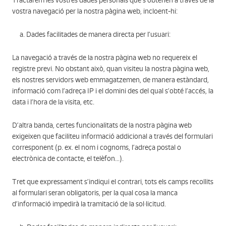
Tractarem les vostres dades personals que s’obtenen a través de la
vostra navegació per la nostra pàgina web, incloent-hi:
a. Dades facilitades de manera directa per l’usuari:
La navegació a través de la nostra pàgina web no requereix el
registre previ. No obstant això, quan visiteu la nostra pàgina web,
els nostres servidors web emmagatzemen, de manera estàndard,
informació com l’adreça IP i el domini des del qual s’obté l’accés, la
data i l’hora de la visita, etc.
D’altra banda, certes funcionalitats de la nostra pàgina web
exigeixen que faciliteu informació addicional a través del formulari
corresponent (p. ex. el nom i cognoms, l’adreça postal o
electrònica de contacte, el telèfon...).
Tret que expressament s’indiqui el contrari, tots els camps recollits
al formulari seran obligatoris, per la qual cosa la manca
d’informació impedirà la tramitació de la sol·licitud.