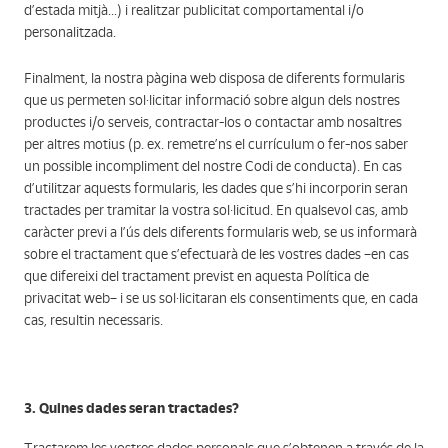
d’estada mitjà...) i realitzar publicitat comportamental i/o
personalitzada.
Finalment, la nostra pàgina web disposa de diferents formularis
que us permeten sol·licitar informació sobre algun dels nostres
productes i/o serveis, contractar-los o contactar amb nosaltres
per altres motius (p. ex. remetre’ns el currículum o fer-nos saber
un possible incompliment del nostre Codi de conducta). En cas
d’utilitzar aquests formularis, les dades que s’hi incorporin seran
tractades per tramitar la vostra sol·licitud. En qualsevol cas, amb
caràcter previ a l’ús dels diferents formularis web, se us informarà
sobre el tractament que s’efectuarà de les vostres dades –en cas
que difereixi del tractament previst en aquesta Política de
privacitat web– i se us sol·licitaran els consentiments que, en cada
cas, resultin necessaris.
3. Quines dades seran tractades?