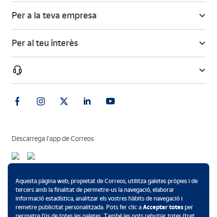
Per a la teva empresa
Per al teu interès
Descarrega l’app de Correos
Formes de pagament
Aquesta pàgina web, propietat de Correos, utilitza galetes pròpies i de
tercers amb la finalitat de permetre-us la navegació, elaborar
informació estadística, analitzar els vostres hàbits de navegació i
remetre publicitat personalitzada. Pots fer clic a
Acceptar totes
per
permetre l’ús de totes les galetes. També les pots rebutjar totes (tret