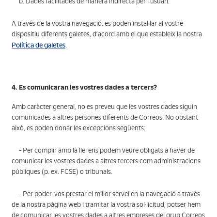
b. Dades facilitades de manera indirecta per l’usuari:
A través de la vostra navegació, es poden instal·lar al vostre
dispositiu diferents galetes, d’acord amb el que estableix la nostra
Política de galetes
.
4. Es comunicaran les vostres dades a tercers?
Amb caràcter general, no es preveu que les vostres dades siguin
comunicades a altres persones diferents de Correos. No obstant
això, es poden donar les excepcions següents:
- Per complir amb la llei ens podem veure obligats a haver de
comunicar les vostres dades a altres tercers com administracions
públiques (p. ex. FCSE) o tribunals.
- Per poder-vos prestar el millor servei en la navegació a través
de la nostra pàgina web i tramitar la vostra sol·licitud, potser hem
de comunicar les vostres dades a altres empreses del grup Correos