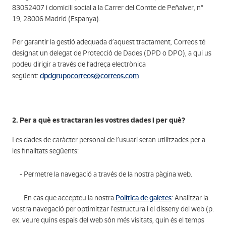
83052407 i domicili social a la Carrer del Comte de Peñalver, nº
19, 28006 Madrid (Espanya).
Per garantir la gestió adequada d’aquest tractament, Correos té
designat un delegat de Protecció de Dades (DPD o DPO), a qui us
podeu dirigir a través de l’adreça electrònica
dpdgrupocorreos@correos.com
següent:
2. Per a què es tractaran les vostres dades i per què?
Les dades de caràcter personal de l’usuari seran utilitzades per a
les finalitats següents:
- Permetre la navegació a través de la nostra pàgina web.
Política de galetes
- En cas que accepteu la nostra
: Analitzar la
vostra navegació per optimitzar l’estructura i el disseny del web (p.
ex. veure quins espais del web són més visitats, quin és el temps