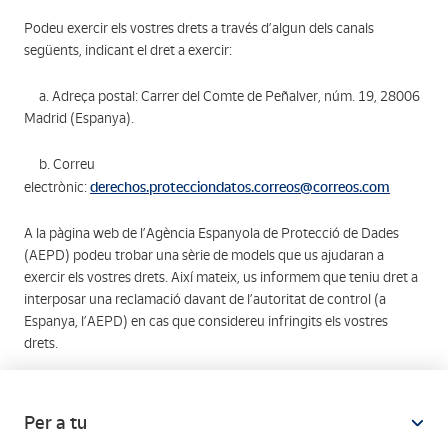
Podeu exercir els vostres drets a través d’algun dels canals
següents, indicant el dret a exercir:
a. Adreça postal: Carrer del Comte de Peñalver, núm. 19, 28006
Madrid (Espanya).
b. Correu
derechos.protecciondatos.correos@correos.com
electrònic:
A la pàgina web de l’Agència Espanyola de Protecció de Dades
(AEPD) podeu trobar una sèrie de models que us ajudaran a
exercir els vostres drets. Així mateix, us informem que teniu dret a
interposar una reclamació davant de l’autoritat de control (a
Espanya, l’AEPD) en cas que considereu infringits els vostres
drets.
Per a tu