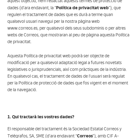
aquest objectiu, hem redactat aquests termes de protecció de
Política de privacitat web
dades (d’ara endavant, la “
”), que
regulen el tractament de dades que es durà a terme quan
qualsevol usuari navegui per la nostra pàgina web
www.correos.es, per qualsevol dels seus subdominis o per altres
webs de Correos, que mostraran al peu de pàgina aquesta Política
de privacitat.
Aquesta Política de privacitat web podrà ser objecte de
modificació per a qualsevol adaptació legal a futures novetats
legislatives o jurisprudencials, així com pràctiques de la indústria.
En qualsevol cas, el tractament de dades de l’usuari serà regulat
per la Política de protecció de dades que fos vigent en el moment
de la navegació.
1. Qui tractarà les vostres dades?
El responsable del tractament és la Sociedad Estatal Correos y
Correos
Telégrafos, SA, SME (d’ara endavant “
”), amb CIF A-