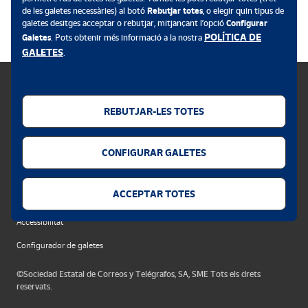
.
de les galetes necessàries) al botó
Rebutjar totes
, o elegir quin tipus de
galetes desitges acceptar o rebutjar, mitjançant l’opció
Configurar
POLÍTICA DE
Galetes
. Pots obtenir més informació a la nostra
GALETES
.
REBUTJAR-LES TOTES
Política de galetes
CONFIGURAR GALETES
Avís legal
Privacitat web
ACCEPTAR TOTES
Alerta de seguretat
Accessibilitat
Configurador de galetes
©Sociedad Estatal de Correos y Telégrafos, SA, SME Tots els drets
reservats.