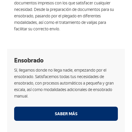
documentos impresos con los que satisfacer cualquier
necesidad. Desde la preparación de documentos para su
ensobrado, pasando por el plegado en diferentes
modalidades, así como el tratamiento de valijas para
facilitar su correcto envío.
Opciones
Ensobrado
Ensobrados en diferentes formatos de corte y sobre:
Sí, llegamos donde no llega nadie, empezando por el
desde 4 hasta 12 pulgadas de manera automática.
ensobrado. Satisfacemos todas tus necesidades de
Incluye documentos adicionales a tus ensobrados
ensobrado, con procesos automáticos a pequeña y gran
como encartes publicitarios o notas informativas.
escala, así como modalidades adicionales de ensobrado
Trazabilidad completa de todos los documentos
manual.
con las mejores herramientas de seguridad.
Ensobrado manual para manipulados especiales,
SABER MÁS
casados de información o welcome packs.