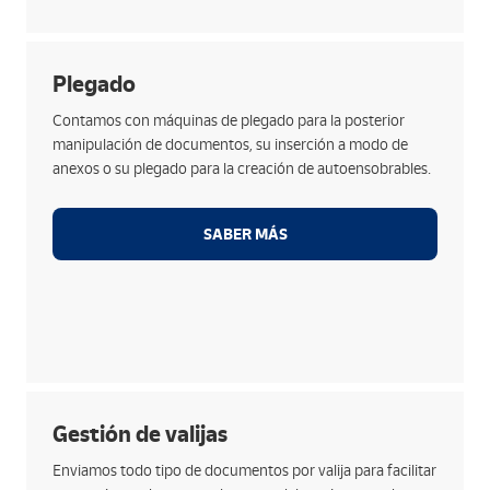
Opciones
Plegado
Plegado automático de hasta 4 cuerpos en una sola
Contamos con máquinas de plegado para la posterior
pasada para resultados de calidad y precisión.
manipulación de documentos, su inserción a modo de
Realización de documentos autoensobrables con
anexos o su plegado para la creación de autoensobrables.
encolado.
Creación de plegados para anexos de otros
SABER MÁS
documentos o sobres.
Plegado manual de documentos que no lo permitan
de manera automática.
Opciones
Gestión de valijas
Clasificamos por ti los documentos a enviar para
Enviamos todo tipo de documentos por valija para facilitar
agruparlos y ordenarlos de manera adecuada