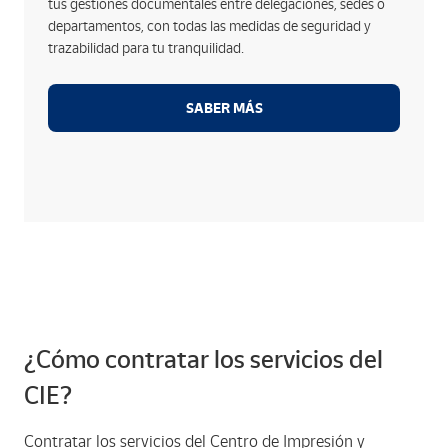
tus gestiones documentales entre delegaciones, sedes o
facilitando su gestión y envío.
departamentos, con todas las medidas de seguridad y
Depósito en los contenedores destinados a la
trazabilidad para tu tranquilidad.
destrucción confidencial de documentos en
cumplimiento de la legislación vigente.
SABER MÁS
Contamos con los mejores sistemas y protocolos de
seguridad para garantizar la protección y resguardo
de tus documentos.
¿Cómo contratar los servicios del
CIE?
Contratar los servicios del Centro de Impresión y