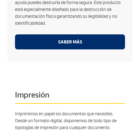
ayuda puedes destruirla de forma segura. Este producto
destrucción confidencial de documentos en
está especialmente diseñado para la destrucción de
cumplimiento de la legislación vigente.
documentación física garantizando su ilegibilidad y no
Sistemas de destrucción de última generación para
identificabilidad.
garantizar la ilegibilidad de los documentos.
Certificamos todo el proceso de destrucción para
garantizar al cliente la seguridad del proceso.
SABER MÁS
Impresión
Imprimimos en papel los documentos que necesites.
Desde un formato digital, disponemos de todo tipo de
tipologías de impresión para cualquier documento.