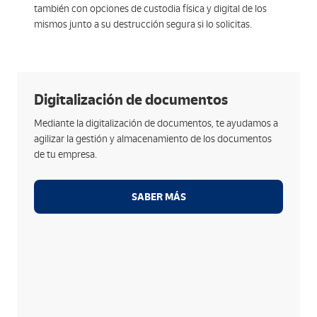
también con opciones de custodia física y digital de los
mismos junto a su destrucción segura si lo solicitas.
Opciones
Digitalización de documentos
Recepción y preparación de los documentos a
Mediante la digitalización de documentos, te ayudamos a
digitalizar. Eliminación de elementos externos,
agilizar la gestión y almacenamiento de los documentos
separadores,...
de tu empresa.
Formatos estándar de mercado como TIFF Grupo
IV B/N 200dpis, conversión a PDF o cualquier otra
solicitada.
SABER MÁS
Utilización de sistemas de reconocimiento
automático (OCR) o de análisis cognitivos basados
en IA.
Entrega al cliente del resultado bien en soporte
físico o acceso vía web, u otro canal acordado por
las partes.