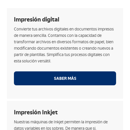
Opciones
Impresión digital
Completa oferta de tipologías de impresión: hoja
Convierte tus archivos digitales en documentos impresos
suelta, bobina, impresión a diferentes tintas y
de manera sencilla. Contamos con la capacidad de
caras,...
transformar archivos en diversos formatos de papel, bien
Opciones de papel para cualquier necesidad: papel
modificando documentos existentes o creando nuevos a
offset, estucado, pre-impreso y diferentes
partir de plantillas. Simplifica tus procesos digitales con
gramajes,...
esta solución versátil.
Creación de documentos a partir de plantillas y
ficheros preestablecidos.
SABER MÁS
Digitalización de documentos ya elaborados para su
impresión.
Opciones
Impresión Inkjet
Incorporación de direccionados en documentos y/o
Nuestras máquinas de Inkjet permiten la impresión de
sobres de manera única.
datos variables en los sobres. De manera que si,