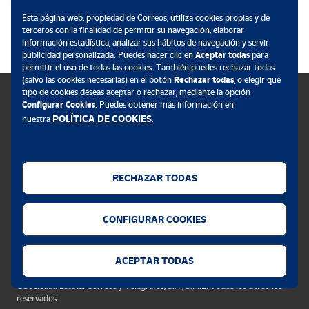
.
Esta página web, propiedad de Correos, utiliza cookies propias y de
terceros con la finalidad de permitir su navegación, elaborar
información estadística, analizar sus hábitos de navegación y servir
publicidad personalizada. Puedes hacer clic en
Aceptar todas
para
permitir el uso de todas las cookies. También puedes rechazar todas
(salvo las cookies necesarias) en el botón
Rechazar todas
, o elegir qué
tipo de cookies deseas aceptar o rechazar, mediante la opción
Configurar Cookies
. Puedes obtener más información en
POLÍTICA DE COOKIES
nuestra
.
Política de cookies
Aviso legal
RECHAZAR TODAS
Privacidad web
Alerta seguridad
CONFIGURAR COOKIES
Accesibilidad
Configurador de cookies
ACEPTAR TODAS
©Sociedad Estatal Correos y Telegrafos, S.A., S.M.E. Todos los derechos
reservados.