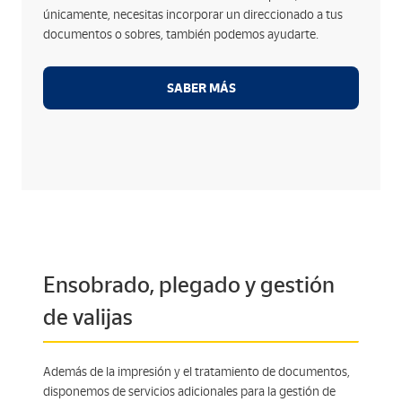
Casación de datos de un destinatario con el
únicamente, necesitas incorporar un direccionado a tus
remitente (avisos de recibo).
documentos o sobres, también podemos ayudarte.
Lectura y gestión de las devoluciones por motivo.
Devolución de los motivos al cliente en formato de
SABER MÁS
base datos.
Ensobrado, plegado y gestión
de valijas
Además de la impresión y el tratamiento de documentos,
disponemos de servicios adicionales para la gestión de