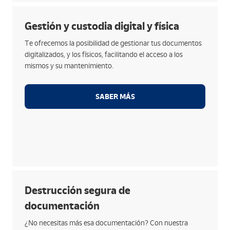
Opciones
Gestión y custodia digital y física
Disfruta de un sistema de conexiones seguras para
Te ofrecemos la posibilidad de gestionar tus documentos
la consulta de la información archivada.
digitalizados, y los físicos, facilitando el acceso a los
Integra la solución de gestión y consulta con
mismos y su mantenimiento.
aplicaciones propias o del mercado.
Obtén informes de tu documentación para la
SABER MÁS
realización de tareas administrativas.
Trasvase y custodia de documentación física bajo
estrictos sistemas de identificación y control.
Opciones
Destrucción segura de
Cumplimos estrictamente con la normativa relativa
documentación
a la protección de datos personales.
¿No necesitas más esa documentación? Con nuestra
Depósito en los contenedores destinados a la