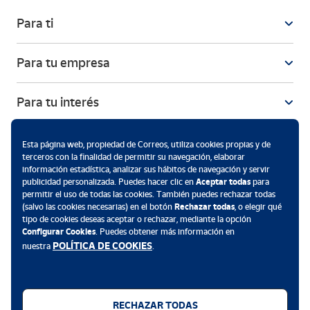
Para ti
Para tu empresa
Para tu interés
Esta página web, propiedad de Correos, utiliza cookies propias y de
terceros con la finalidad de permitir su navegación, elaborar
información estadística, analizar sus hábitos de navegación y servir
publicidad personalizada. Puedes hacer clic en
Aceptar todas
para
permitir el uso de todas las cookies. También puedes rechazar todas
(salvo las cookies necesarias) en el botón
Rechazar todas
, o elegir qué
tipo de cookies deseas aceptar o rechazar, mediante la opción
Configurar Cookies
. Puedes obtener más información en
Descarga la App de Correos
POLÍTICA DE COOKIES
nuestra
.
Métodos de pago
RECHAZAR TODAS