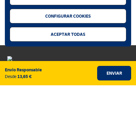
CONFIGURAR COOKIES
.
ACEPTAR TODAS
Envío Responsable
ENVIAR
Política de cookies
Desde
13,65 €
Aviso legal
Privacidad web
Alerta seguridad
Accesibilidad
Configurador de cookies