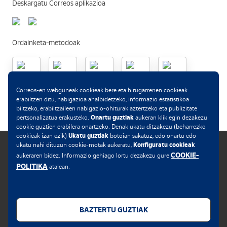
Deskargatu Correos aplikazioa
Ordainketa-metodoak
.
Correos-en webguneak cookieak bere eta hirugarrenen cookieak
erabiltzen ditu, nabigazioa ahalbidetzeko, informazio estatistikoa
biltzeko, erabiltzaileen nabigazio-ohiturak aztertzeko eta publizitate
Onartu guztiak
pertsonalizatua erakusteko.
aukeran klik egin dezakezu
cookie guztien erabilera onartzeko. Denak ukatu ditzakezu (beharrezko
Ukatu guztiak
cookieak izan ezik)
botoian sakatuz, edo onartu edo
Konfiguratu cookieak
ukatu nahi dituzun cookie-motak aukeratu,
COOKIE-
aukeraren bidez. Informazio gehiago lortu dezakezu gure
POLITIKA
atalean.
Cookie-en politika
Lege-oharra
BAZTERTU GUZTIAK
Web-pribatutasuna