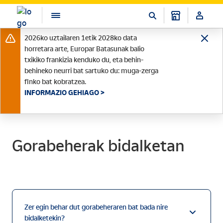
2026ko uztailaren 1etik 2028ko data
horretara arte, Europar Batasunak balio
txikiko frankizia kenduko du, eta behin-
behineko neurri bat sartuko du: muga-zerga
finko bat kobratzea.
INFORMAZIO GEHIAGO >
Gorabeherak bidalketan
Zer egin behar dut gorabeheraren bat bada nire
bidalketekin?