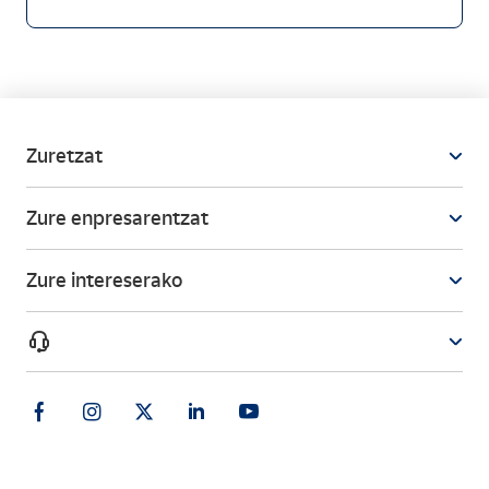
Zuretzat
Zure enpresarentzat
Zure intereserako