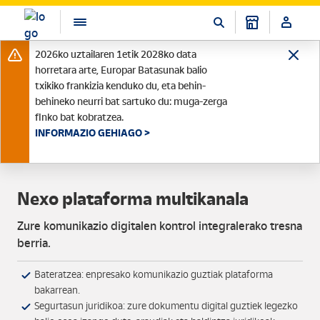
2026ko uztailaren 1etik 2028ko data
horretara arte, Europar Batasunak balio
txikiko frankizia kenduko du, eta behin-
behineko neurri bat sartuko du: muga-zerga
finko bat kobratzea.
INFORMAZIO GEHIAGO >
Nexo plataforma multikanala
Zure komunikazio digitalen kontrol integralerako tresna
berria.
Bateratzea: enpresako komunikazio guztiak plataforma
bakarrean.
Segurtasun juridikoa: zure dokumentu digital guztiek legezko