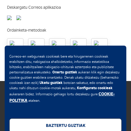
Deskargatu Correos aplikazioa
Ordainketa-metodoak
Correos-en webguneak cookieak bere eta hirugarrenen cookieak
.
erabiltzen ditu, nabigazioa ahalbidetzeko, informazio estatistikoa
biltzeko, erabiltzaileen nabigazio-ohiturak aztertzeko eta publizitate
Onartu guztiak
pertsonalizatua erakusteko.
aukeran klik egin dezakezu
cookie guztien erabilera onartzeko. Denak ukatu ditzakezu (beharrezko
Ukatu guztiak
cookieak izan ezik)
botoian sakatuz, edo onartu edo
Konfiguratu cookieak
ukatu nahi dituzun cookie-motak aukeratu,
COOKIE-
aukeraren bidez. Informazio gehiago lortu dezakezu gure
POLITIKA
atalean.
Cookie-en politika
Lege-oharra
BAZTERTU GUZTIAK
Web-pribatutasuna