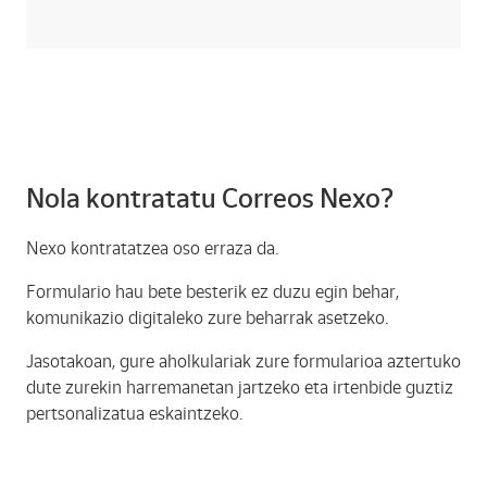
Nola kontratatu Correos Nexo?
Nexo kontratatzea oso erraza da.
Formulario hau bete besterik ez duzu egin behar,
komunikazio digitaleko zure beharrak asetzeko.
Jasotakoan, gure aholkulariak zure formularioa aztertuko
dute zurekin harremanetan jartzeko eta irtenbide guztiz
pertsonalizatua eskaintzeko.