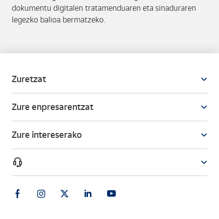
dokumentu digitalen tratamenduaren eta sinaduraren
legezko balioa bermatzeko.
Zuretzat
Zure enpresarentzat
Zure intereserako