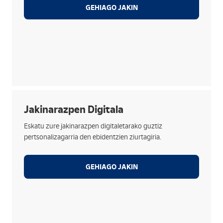
GEHIAGO JAKIN
Hiru mota:
Jakinarazpen Digitala
Kautotzerik gabe.
Eskatu zure jakinarazpen digitaletarako guztiz
Oinarrizko datu bat sartuta (NAN/IFK, telefonoa,
pertsonalizagarria den ebidentzien ziurtagiria.
etab.).
OTP edo ziurtagiri digitalarekin, hartzailearen
GEHIAGO JAKIN
aukeran.