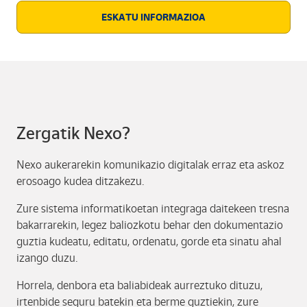
ESKATU INFORMAZIOA
Zergatik Nexo?
Nexo aukerarekin komunikazio digitalak erraz eta askoz
erosoago kudea ditzakezu.
Zure sistema informatikoetan integraga daitekeen tresna
bakarrarekin, legez baliozkotu behar den dokumentazio
guztia kudeatu, editatu, ordenatu, gorde eta sinatu ahal
izango duzu.
Horrela, denbora eta baliabideak aurreztuko dituzu,
irtenbide seguru batekin eta berme guztiekin, zure