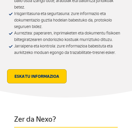
balio osoa izango dute, araudiak eta baldintza juridikoak
betez.
Irisgarritasuna eta segurtasuna: zure informazio eta
dokumentazio guztia hodeian babestuko da, protokolo
seguruen bidez.
Aurreztea: paperaren, inprimaketen eta dokumentu fisikoen
biltegiratzearen ondoriozko kostuak murriztuko dituzu.
Jarraipena eta kontrola: zure informazioa babestuta eta
aurkitzeko moduan egongo da trazabilitate-tresnei esker.
ESKATU INFORMAZIOA
Zer da Nexo?