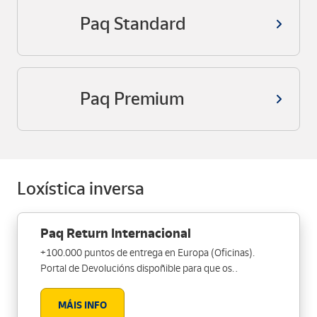
Paq Standard
Paq Premium
Loxística inversa
Paq Return Internacional
+100.000 puntos de entrega en Europa (Oficinas).
Portal de Devolucións dispoñible para que os
compradores en destino poidan xestionar o cambio ou
devolución pola súa conta.
MÁIS INFO