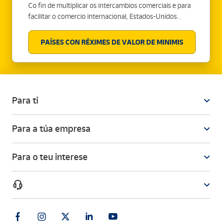
Co fin de multiplicar os intercambios comerciais e para
facilitar o comercio internacional, Estados-Unidos
decidiu aumentar o valor mínimo das mercadorías non
submisas a dereitos e taxas de alfándegas. O valor
PAÍSES CON RÉXIMES DE VALOR DE MINIMIS
mínimo das mercadorías exoneradas de dereitos e
taxas, chamado “de minimis”, foi fixado en 1993 en
200$ e foi aumentado en marzo de 2016 a 800$. Esta
decisión tomada entre o Presidente dos Estados-Unidos
e o departamento americano da protección das
Para ti
fronteiras e das alfándegas foi ratificada no Trade
Facilitation and Trade Enforcement Act of 2015.
Para a túa empresa
Para o teu interese