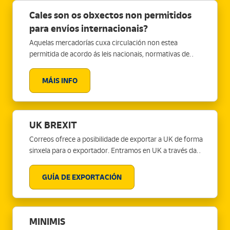
Cales son os obxectos non permitidos
para envíos internacionais?
Aquelas mercadorías cuxa circulación non estea
permitida de acordo ás leis nacionais, normativas de
transporte internacional aplicables por motivos de
seguridade, de sanidade pública, utilidade xeral e de
MÁIS INFO
protección do servizo postal universal.
UK BREXIT
Correos ofrece a posibilidade de exportar a UK de forma
sinxela para o exportador. Entramos en UK a través da
alfándega postal e non temos sobrecustos polo
devandito pase, unicamente o custo do envío. Queres
GUÍA DE EXPORTACIÓN
recibir a guía para exportar a UK?
MINIMIS