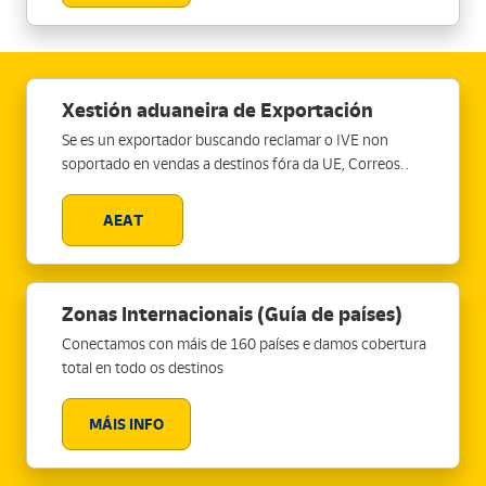
Xestión aduaneira de Exportación
Se es un exportador buscando reclamar o IVE non
soportado en vendas a destinos fóra da UE, Correos
pode axudarte. Ofrecemos a opción de realizar o DUA
de Exportación para xustificar as túas exportacións a
AEAT
terceiros países ante a AEAT. Ten en conta que, para
propósitos de IVE, debes considerar os límites de venda
publicados por diferentes países, independentemente
de se o destino é dentro ou fóra da UE, para comezar a
Zonas Internacionais (Guía de países)
declarar o IVE no país de destino
Conectamos con máis de 160 países e damos cobertura
total en todo os destinos
MÁIS INFO