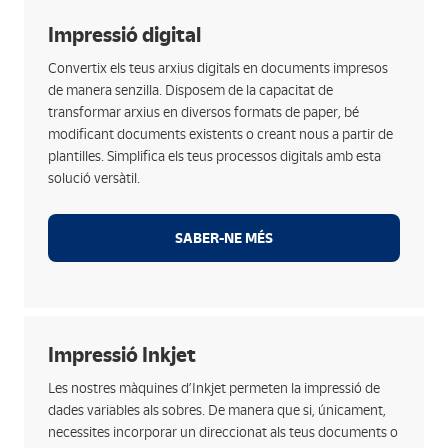
Opcions
Impressió digital
Oferta completa de tipologies d’impressió: full solt,
Convertix els teus arxius digitals en documents impresos
bobina, impressió a diferents tintes i cares...
de manera senzilla. Disposem de la capacitat de
Opcions de paper per a qualsevol necessitat: paper
transformar arxius en diversos formats de paper, bé
òfset, estucat, preimprés i diferents gramatges...
modificant documents existents o creant nous a partir de
Creació de documents a partir de plantilles i fitxers
plantilles. Simplifica els teus processos digitals amb esta
preestablits.
solució versàtil.
Digitalització de documents ja elaborats per a la
seua impressió.
SABER-NE MÉS
Opcions
Impressió Inkjet
Incorporació de direccionats en documents i/o
Les nostres màquines d’Inkjet permeten la impressió de
sobres de manera única.
dades variables als sobres. De manera que si, únicament,
Cassació de dades d’un destinatari amb el remitent
necessites incorporar un direccionat als teus documents o
(avisos de rebut).