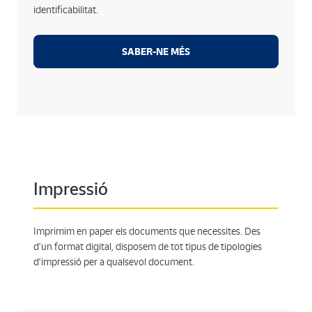
legislació vigent.
identificabilitat.
Sistemes de destrucció d’última generació per
garantir la il·legibilitat dels documents.
SABER-NE MÉS
Certifiquem tot el procés de destrucció per garantir
al client la seguretat del procés.
Impressió
Imprimim en paper els documents que necessites. Des
d’un format digital, disposem de tot tipus de tipologies
d’impressió per a qualsevol document.