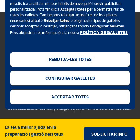
estadística, analitzar els teus hàbits de navegació i servir publicitat
personalitzada. Pots fer clic a
Acceptar totes
per a permetre l’ús de
totes les galletes. També pots rebutjar totes (tret de les galletes
necessàries) al botó
Rebutjar totes
, o elegir quin tipus de galletes
desitges acceptar o rebutjar, mitjançant l’opció
Configurar Galletes
.
POLÍTICA DE GALLETES
Pots obtindre més informació a la nostra
.
Política de galletes
Avís legal
REBUTJA-LES TOTES
Privacitat web
Alerta de seguretat
CONFIGURAR GALLETES
Accessibilitat
Configurador de galletes
ACCEPTAR TOTES
©Sociedad Estatal Correos y Telégrafos, SA, SME Tots els drets reservats.
La teua millor ajuda en la
preparació i gestió dels teus
SOL·LICITAR INFO