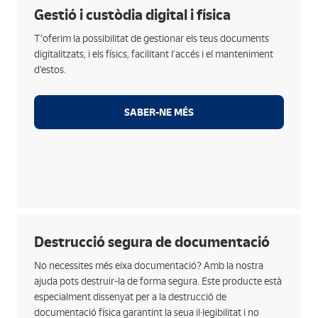
Opcions
Gestió i custòdia digital i física
Gaudeix d’un sistema de connexions segures per a la
T’oferim la possibilitat de gestionar els teus documents
consulta de la informació arxivada.
digitalitzats, i els físics, facilitant l’accés i el manteniment
Integra la solució de gestió i consulta amb
d'estos.
aplicacions pròpies o del mercat.
Obtingues informes de la teua documentació per a
SABER-NE MÉS
la realització de tasques administratives.
Transvasament i custòdia de documentació física
amb estrictes sistemes d’identificació i control.
Opcions
Destrucció segura de documentació
Complim estrictament amb la normativa relativa a la
No necessites més eixa documentació? Amb la nostra
protecció de dades personals.
ajuda pots destruir-la de forma segura. Este producte està
Dipòsit als contenidors destinats a la destrucció
especialment dissenyat per a la destrucció de
confidencial de documents en compliment de la
documentació física garantint la seua il·legibilitat i no