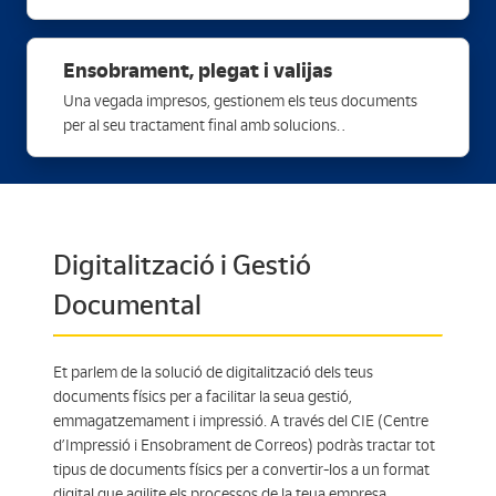
últimes tecnologies d’impressió.
Ensobrament, plegat i valijas
Una vegada impresos, gestionem els teus documents
per al seu tractament final amb solucions
d’ensobrament, plegat i gestió de valijas seguint els teus
requeriments.
Digitalització i Gestió
Documental
Et parlem de la solució de digitalització dels teus
documents físics per a facilitar la seua gestió,
emmagatzemament i impressió. A través del CIE (Centre
d’Impressió i Ensobrament de Correos) podràs tractar tot
tipus de documents físics per a convertir-los a un format
digital que agilite els processos de la teua empresa.