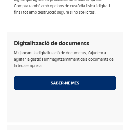
Compta també amb opcions de custòdia física i digital i
fins i tot amb destrucció segura si ho sol·licites.
Opcions
Digitalització de documents
Recepció i preparació dels documents a digitalitzar.
Mitjançant la digitalització de documents, t’ajudem a
Eliminació d’elements externs, separadors...
agilitar la gestió i emmagatzemament dels documents de
Formats estàndard de mercat com el TIFF Grup IV
la teua empresa.
B/N 200dpis, conversió a PDF o qualsevol altra de
sol·licitada.
SABER-NE MÉS
Utilització de sistemes de reconeixement automàtic
(OCR) o d’anàlisis cognitives basades en IA.
Entrega al client del resultat bé en suport físic o
accés via web, o un altre canal acordat per les parts.