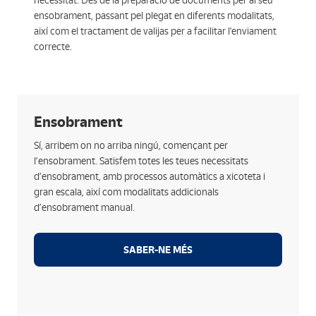
necessitat. Des de la preparació de documents per al seu
ensobrament, passant pel plegat en diferents modalitats,
així com el tractament de valijas per a facilitar l'enviament
correcte.
Opcions
Ensobrament
Ensobraments en diferents formats de tall i sobre:
Sí, arribem on no arriba ningú, començant per
des de 4 fins a 12 polzades de manera automàtica.
l’ensobrament. Satisfem totes les teues necessitats
Inclou documents addicionals als teus
d’ensobrament, amb processos automàtics a xicoteta i
ensobraments com ara encartaments publicitaris o
gran escala, així com modalitats addicionals
notes informatives.
d’ensobrament manual.
Traçabilitat completa de tots els documents amb les
millors eines de seguretat.
SABER-NE MÉS
Ensobrament manual per a manipulats especials,
casats d’informació o welcome packs.