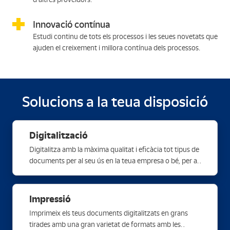
Innovació contínua
Estudi continu de tots els processos i les seues novetats que
ajuden el creixement i millora contínua dels processos.
Solucions a la teua disposició
Digitalització
Digitalitza amb la màxima qualitat i eficàcia tot tipus de
documents per al seu ús en la teua empresa o bé, per a
emmagatzemar-los i custodiar-los amb total seguretat a
les nostres bases de dades.
Impressió
Imprimeix els teus documents digitalitzats en grans
tirades amb una gran varietat de formats amb les