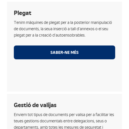
Opcions
Plegat
Plegat automàtic de fins a 4 cossos en una sola
Tenim màquines de plegat per a la posterior manipulació
passada per a resultats de qualitat i precisió.
de documents, la seua inserció a tall d’annexos o el seu
Realització de documents d'auto-ensobrament amb
plegat per a la creació d’autoensobrables.
encolada.
Creació de plegats per a annexos d’altres
SABER-NE MÉS
documents o sobres.
Plegat manual de documents que no ho permeten
de manera automàtica.
Opcions
Gestió de valijas
Classifiquem per tu els documents que cal enviar per
Enviem tot tipus de documents per valisa per a facilitar les
a agrupar-los i ordenar-los de manera adequada
teues gestions documentals entre delegacions, seus o
facilitant la seua gestió i enviament.
departaments, amb totes les mesures de seguretat i