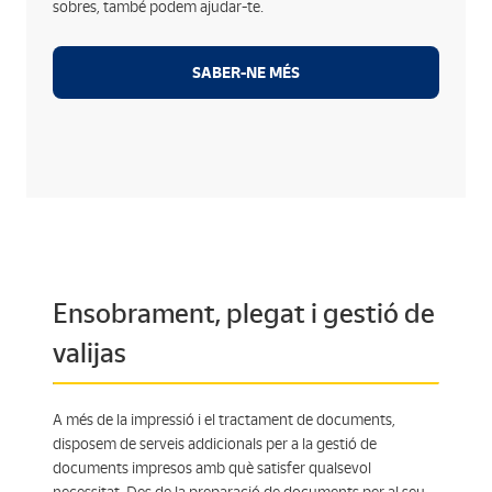
sobres, també podem ajudar-te.
Lectura i gestió de les devolucions per motiu.
Devolució dels motius al client en format de base
SABER-NE MÉS
dades.
Ensobrament, plegat i gestió de
valijas
A més de la impressió i el tractament de documents,
disposem de serveis addicionals per a la gestió de
documents impresos amb què satisfer qualsevol