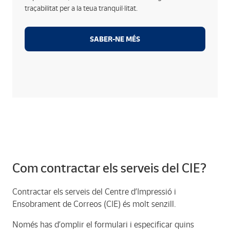
Dipòsit als contenidors destinats a la destrucció
traçabilitat per a la teua tranquil·litat.
confidencial de documents en compliment de la
legislació vigent.
SABER-NE MÉS
Comptem amb els millors sistemes i protocols de
seguretat per garantir la protecció i resguard dels
teus documents.
Com contractar els serveis del CIE?
Contractar els serveis del Centre d’Impressió i
Ensobrament de Correos (CIE) és molt senzill.
Només has d’omplir el formulari i especificar quins