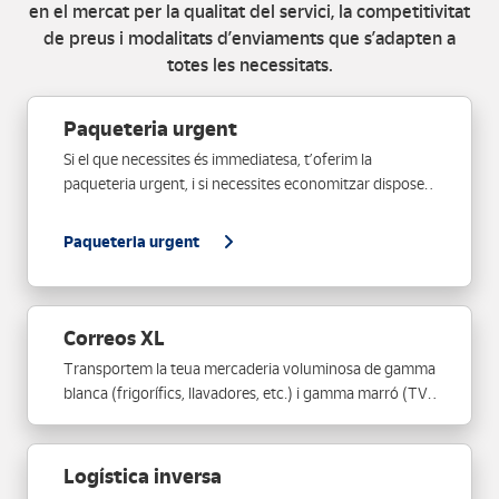
en el mercat per la qualitat del servici, la competitivitat
de preus i modalitats d’enviaments que s’adapten a
totes les necessitats.
Paqueteria urgent
Si el que necessites és immediatesa, t’oferim la
paqueteria urgent, i si necessites economitzar disposem
de paqueteria tradicional.
Paqueteria urgent
Correos XL
Transportem la teua mercaderia voluminosa de gamma
blanca (frigorífics, llavadores, etc.) i gamma marró (TV)
amb posada en marxa en Península i les Balears amb la
garantia i qualitat de Correos.
Logística inversa