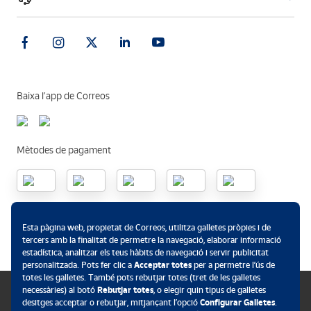
Baixa l’app de Correos
Mètodes de pagament
.
Esta pàgina web, propietat de Correos, utilitza galletes pròpies i de
tercers amb la finalitat de permetre la navegació, elaborar informació
estadística, analitzar els teus hàbits de navegació i servir publicitat
personalitzada. Pots fer clic a
Acceptar totes
per a permetre l’ús de
totes les galletes. També pots rebutjar totes (tret de les galletes
necessàries) al botó
Rebutjar totes
, o elegir quin tipus de galletes
desitges acceptar o rebutjar, mitjançant l’opció
Configurar Galletes
.